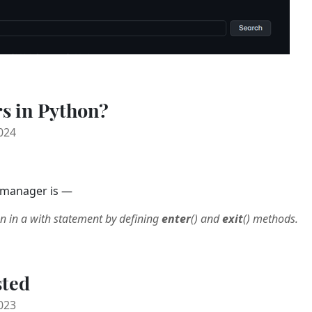
s in Python?
024
t manager is —
n in a with statement by defining
enter
() and
exit
() methods.
sted
023