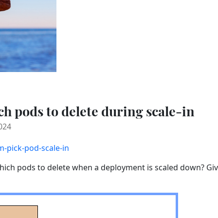
h pods to delete during scale-in
024
m-pick-pod-scale-in
h pods to delete when a deployment is scaled down? Given