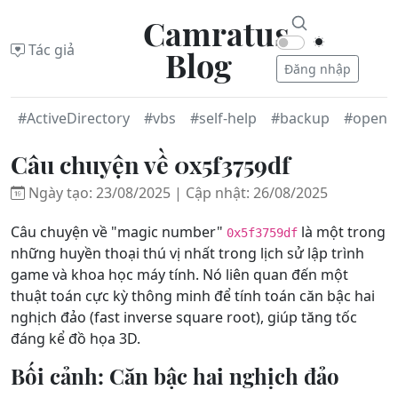
Camratus
Tác giả
Blog
Đăng nhập
#ActiveDirectory
#vbs
#self-help
#backup
#openv
Câu chuyện về 0x5f3759df
Ngày tạo: 23/08/2025 | Cập nhật: 26/08/2025
Câu chuyện về "magic number"
là một trong
0x5f3759df
những huyền thoại thú vị nhất trong lịch sử lập trình
game và khoa học máy tính. Nó liên quan đến một
thuật toán cực kỳ thông minh để tính toán căn bậc hai
nghịch đảo (fast inverse square root), giúp tăng tốc
đáng kể đồ họa 3D.
Bối cảnh: Căn bậc hai nghịch đảo