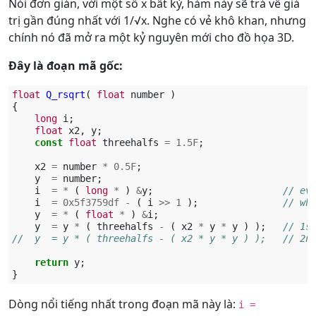
Nói đơn giản, với một số x bất kỳ, hàm này sẽ trả về giá
trị gần đúng nhất với 1/√x. Nghe có vẻ khô khan, nhưng
chính nó đã mở ra một kỷ nguyên mới cho đồ họa 3D.
Đây là đoạn mã gốc:
float
Q_rsqrt
(
float
number
)
{
long
i
;
float
x2
,
y
;
const
float
threehalfs
=
1.5F
;
x2
=
number
*
0.5F
;
y
=
number
;
i
=
*
(
long
*
)
&
y
;
// ev
i
=
0x5f3759df
-
(
i
>>
1
);
// wh
y
=
*
(
float
*
)
&
i
;
y
=
y
*
(
threehalfs
-
(
x2
*
y
*
y
)
);
// 1s
//  y  = y * ( threehalfs - ( x2 * y * y ) );   // 2n
return
y
;
}
Dòng nổi tiếng nhất trong đoạn mã này là:
i =