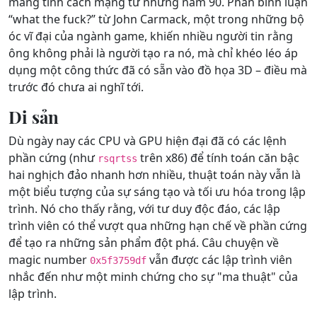
mang tính cách mạng từ những năm 90. Phần bình luận
“what the fuck?” từ John Carmack, một trong những bộ
óc vĩ đại của ngành game, khiến nhiều người tin rằng
ông không phải là người tạo ra nó, mà chỉ khéo léo áp
dụng một công thức đã có sẵn vào đồ họa 3D – điều mà
trước đó chưa ai nghĩ tới.
Di sản
Dù ngày nay các CPU và GPU hiện đại đã có các lệnh
phần cứng (như
trên x86) để tính toán căn bậc
rsqrtss
hai nghịch đảo nhanh hơn nhiều, thuật toán này vẫn là
một biểu tượng của sự sáng tạo và tối ưu hóa trong lập
trình. Nó cho thấy rằng, với tư duy độc đáo, các lập
trình viên có thể vượt qua những hạn chế về phần cứng
để tạo ra những sản phẩm đột phá. Câu chuyện về
magic number
vẫn được các lập trình viên
0x5f3759df
nhắc đến như một minh chứng cho sự "ma thuật" của
lập trình.