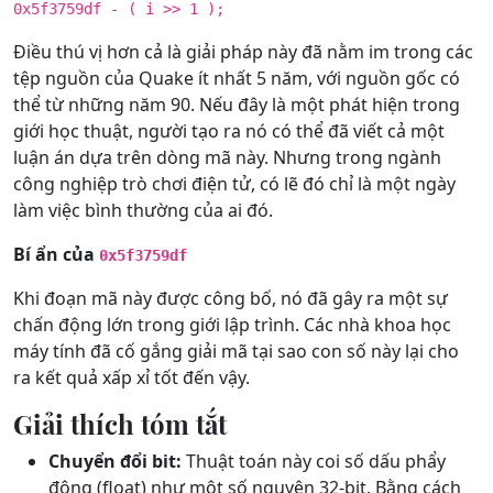
0x5f3759df - ( i >> 1 );
Điều thú vị hơn cả là giải pháp này đã nằm im trong các
tệp nguồn của Quake ít nhất 5 năm, với nguồn gốc có
thể từ những năm 90. Nếu đây là một phát hiện trong
giới học thuật, người tạo ra nó có thể đã viết cả một
luận án dựa trên dòng mã này. Nhưng trong ngành
công nghiệp trò chơi điện tử, có lẽ đó chỉ là một ngày
làm việc bình thường của ai đó.
Bí ẩn của
0x5f3759df
Khi đoạn mã này được công bố, nó đã gây ra một sự
chấn động lớn trong giới lập trình. Các nhà khoa học
máy tính đã cố gắng giải mã tại sao con số này lại cho
ra kết quả xấp xỉ tốt đến vậy.
Giải thích tóm tắt
Chuyển đổi bit:
Thuật toán này coi số dấu phẩy
động (float) như một số nguyên 32-bit. Bằng cách