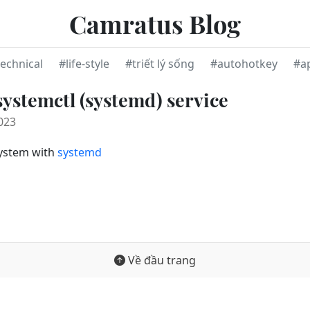
Camratus Blog
echnical
#life-style
#triết lý sống
#autohotkey
#a
ystemctl (systemd) service
023
system with
systemd
Về đầu trang