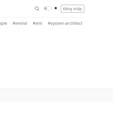
Đăng nhập
pple
#xmind
#xml
#system-architect