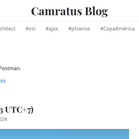
Camratus Blog
chitect
#osi
#ajax
#pfsense
#CopaAmérica
 Postman.
pis
23 UTC+7)
024