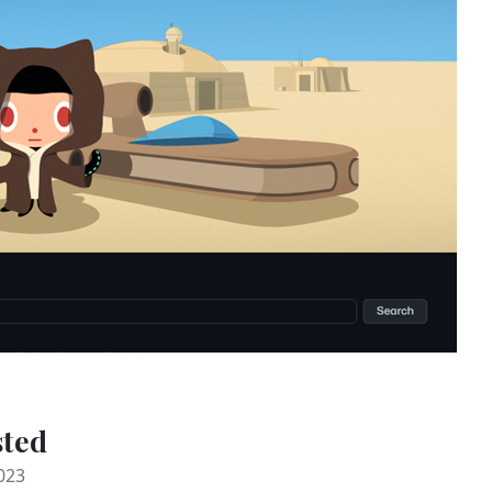
sted
023