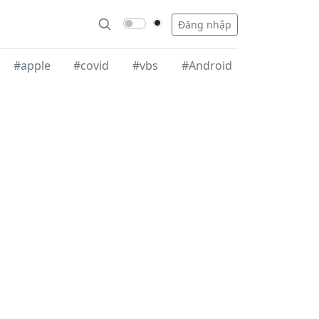
Đăng nhập
#apple
#covid
#vbs
#Android