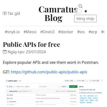
Camratus
Tác giả
Blog
Đăng nhập
#snyk.io
#Messi
#OneUI
#docker
#ios
#erp
#d
Public APIs for free
Ngày tạo: 23/07/2024
Explore popular APIs and see them work in Postman.
GIT:
https://github.com/public-apis/public-apis