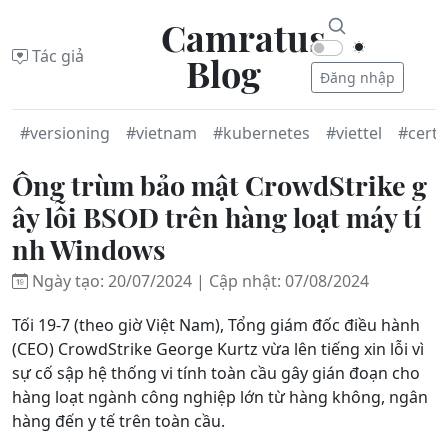
Camratus
Tác giả
Blog
Đăng nhập
#versioning
#vietnam
#kubernetes
#viettel
#certb
Ông trùm bảo mật CrowdStrike g
ây lỗi BSOD trên hàng loạt máy tí
nh Windows
Ngày tạo: 20/07/2024 | Cập nhật: 07/08/2024
Tối 19-7 (theo giờ Việt Nam), Tổng giám đốc điều hành
(CEO) CrowdStrike George Kurtz vừa lên tiếng xin lỗi vì
sự cố sập hệ thống vi tính toàn cầu gây gián đoạn cho
hàng loạt ngành công nghiệp lớn từ hàng không, ngân
hàng đến y tế trên toàn cầu.